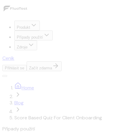
Produkt
Případy použití
Zdroje
Ceník
Přihlásit se
Začít zdarma
Home
Blog
Score Based Quiz For Client Onboarding
Případy použití