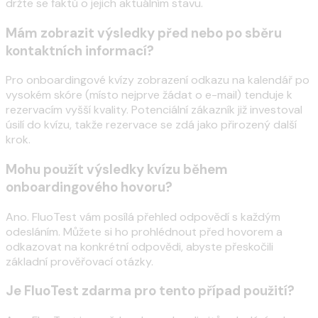
držte se faktů o jejich aktuálním stavu.
Mám zobrazit výsledky před nebo po sběru
kontaktních informací?
Pro onboardingové kvízy zobrazení odkazu na kalendář po
vysokém skóre (místo nejprve žádat o e-mail) tenduje k
rezervacím vyšší kvality. Potenciální zákazník již investoval
úsilí do kvízu, takže rezervace se zdá jako přirozený další
krok.
Mohu použít výsledky kvízu během
onboardingového hovoru?
Ano. FluoTest vám posílá přehled odpovědí s každým
odesláním. Můžete si ho prohlédnout před hovorem a
odkazovat na konkrétní odpovědi, abyste přeskočili
základní prověřovací otázky.
Je FluoTest zdarma pro tento případ použití?