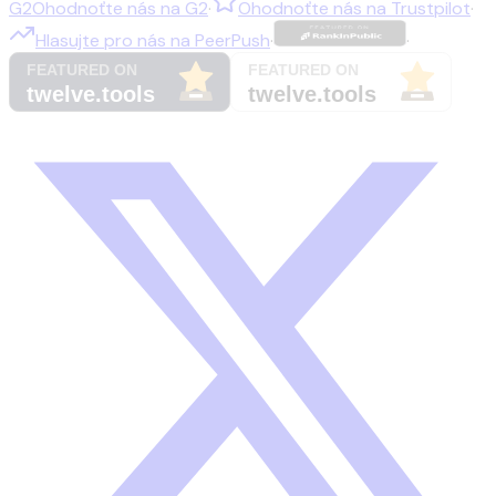
G2
Ohodnoťte nás na
G2
·
Ohodnoťte nás na
Trustpilot
·
Hlasujte pro nás na
PeerPush
·
·