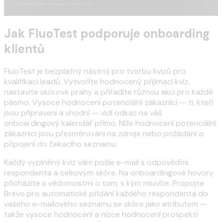
Jak FluoTest podporuje onboarding
klientů
FluoTest je bezplatný nástroj pro tvorbu kvízů pro
kvalifikaci leadů. Vytvoříte hodnocený přijímací kvíz,
nastavíte skórové prahy a přiřadíte různou akci pro každé
pásmo. Vysoce hodnocení potenciální zákazníci — ti, kteří
jsou připraveni a vhodní — vidí odkaz na váš
onboardingový kalendář přímo. Níže hodnocení potenciální
zákazníci jsou přesměrováni na zdroje nebo požádáni o
připojení do čekacího seznamu.
Každý vyplněný kvíz vám pošle e-mail s odpověďmi
respondenta a celkovým skóre. Na onboardingové hovory
přicházíte s vědomostmi o tom, s kým mluvíte. Propojte
Brevo pro automatické přidání každého respondenta do
vašeho e-mailového seznamu se skóre jako atributem —
takže vysoce hodnocení a nízce hodnocení prospekti