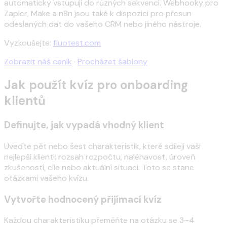
automaticky vstupují do různých sekvencí. Webhooky pro
Zapier, Make a n8n jsou také k dispozici pro přesun
odeslaných dat do vašeho CRM nebo jiného nástroje.
Vyzkoušejte:
fluotest.com
Zobrazit náš ceník
·
Procházet šablony
Jak použít kvíz pro onboarding
klientů
Definujte, jak vypadá vhodný klient
Uveďte pět nebo šest charakteristik, které sdílejí vaši
nejlepší klienti: rozsah rozpočtu, naléhavost, úroveň
zkušeností, cíle nebo aktuální situaci. Toto se stane
otázkami vašeho kvízu.
Vytvořte hodnocený přijímací kvíz
Každou charakteristiku přeměňte na otázku se 3–4