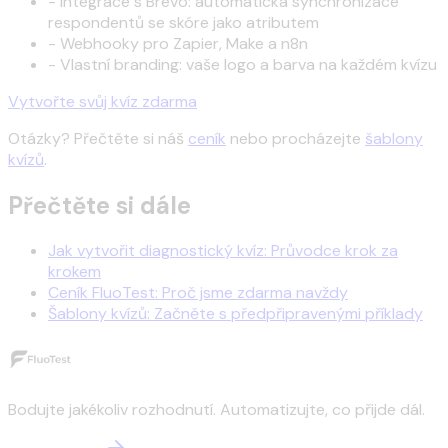
-
Integrace s Brevo: automatická synchronizace
respondentů se skóre jako atributem
-
Webhooky pro Zapier, Make a n8n
-
Vlastní branding: vaše logo a barva na každém kvízu
Vytvořte svůj kvíz zdarma
Otázky? Přečtěte si náš
ceník
nebo procházejte
šablony
kvízů
.
Přečtěte si dále
Jak vytvořit diagnostický kvíz: Průvodce krok za
krokem
Ceník FluoTest: Proč jsme zdarma navždy
Šablony kvízů: Začněte s předpřipravenými příklady
Bodujte jakékoliv rozhodnutí. Automatizujte, co přijde dál.