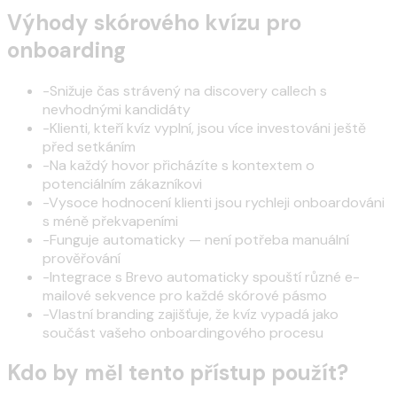
Výhody skórového kvízu pro
onboarding
-
Snižuje čas strávený na discovery callech s
nevhodnými kandidáty
-
Klienti, kteří kvíz vyplní, jsou více investováni ještě
před setkáním
-
Na každý hovor přicházíte s kontextem o
potenciálním zákazníkovi
-
Vysoce hodnocení klienti jsou rychleji onboardováni
s méně překvapeními
-
Funguje automaticky — není potřeba manuální
prověřování
-
Integrace s Brevo automaticky spouští různé e-
mailové sekvence pro každé skórové pásmo
-
Vlastní branding zajišťuje, že kvíz vypadá jako
součást vašeho onboardingového procesu
Kdo by měl tento přístup použít?