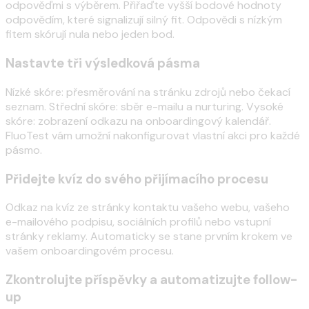
odpověďmi s výběrem. Přiřaďte vyšší bodové hodnoty
odpovědím, které signalizují silný fit. Odpovědi s nízkým
fitem skórují nula nebo jeden bod.
Nastavte tři výsledková pásma
Nízké skóre: přesměrování na stránku zdrojů nebo čekací
seznam. Střední skóre: sběr e-mailu a nurturing. Vysoké
skóre: zobrazení odkazu na onboardingový kalendář.
FluoTest vám umožní nakonfigurovat vlastní akci pro každé
pásmo.
Přidejte kvíz do svého přijímacího procesu
Odkaz na kvíz ze stránky kontaktu vašeho webu, vašeho
e-mailového podpisu, sociálních profilů nebo vstupní
stránky reklamy. Automaticky se stane prvním krokem ve
vašem onboardingovém procesu.
Zkontrolujte příspěvky a automatizujte follow-
up