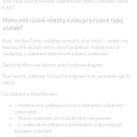
Ano. FluoTest je navždy zdarma bez limitů odeslání nebo
kvízů.
Mohu mít různé otázky kvízu pro různé typy
služeb?
Ano. Ve FluoTestu můžete vytvořit více kvízů — jeden na
každou linii služeb nebo cílové publikum. Každý kvíz je
nezávislý s vlastními skórovými pásmy a akcemi.
Začněte filtrovat klienty před onboardingem.
FluoTest je zdarma. Vytvořte přijímací kvíz za méně než 10
minut.
Co získáte s FluoTestem:
-
Hodnocený přijímací kvíz s otázkami s výběrem
odpovědí
-
Různý výsledek pro každé skórové pásmo
-
E-mailová notifikace s přehledem odpovědí při
každém odeslání