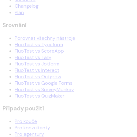
Changelog
Plán
Srovnání
Porovnat všechny nástroje
FluoTest vs Typeform
FluoTest vs ScoreApp
FluoTest vs Tally
FluoTest vs Jotform
FluoTest vs Interact
FluoTest vs Outgrow
FluoTest vs Google Forms
FluoTest vs SurveyMonkey
FluoTest vs QuizMaker
Případy použití
Pro kouče
Pro konzultanty
Pro agentury