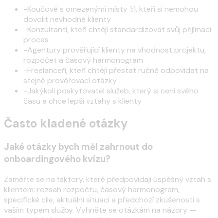
-
Koučové s omezenými místy 1:1, kteří si nemohou
dovolit nevhodné klienty
-
Konzultanti, kteří chtějí standardizovat svůj přijímací
proces
-
Agentury prověřující klienty na vhodnost projektu,
rozpočet a časový harmonogram
-
Freelanceři, kteří chtějí přestat ručně odpovídat na
stejné prověřovací otázky
-
Jakýkoli poskytovatel služeb, který si cení svého
času a chce lepší vztahy s klienty
Často kladené otázky
Jaké otázky bych měl zahrnout do
onboardingového kvízu?
Zaměřte se na faktory, které předpovídají úspěšný vztah s
klientem: rozsah rozpočtu, časový harmonogram,
specifické cíle, aktuální situaci a předchozí zkušenosti s
vaším typem služby. Vyhněte se otázkám na názory —