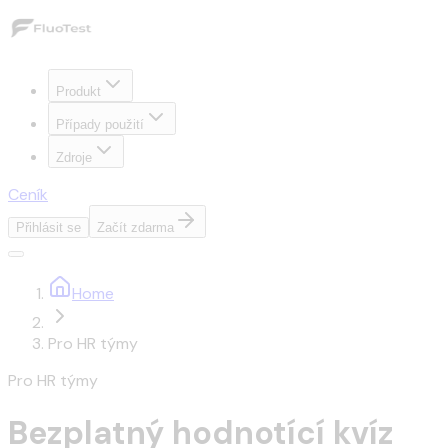
Produkt
Případy použití
Zdroje
Ceník
Přihlásit se
Začít zdarma
Home
Pro HR týmy
Pro HR týmy
Bezplatný hodnotící kvíz