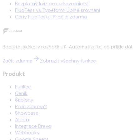
Bezplatný kvíz pro zdravotnictví
FluoTest vs Typeform: Úplné srovnání
Ceny FluoTestu: Proč je zdarma
Bodujte jakékoliv rozhodnutí. Automatizujte, co přijde dál.
Začít zdarma
Zobrazit všechny funkce
Produkt
Funkce
Ceník
Šablony
Proč zdarma?
Showcase
AI Info
Integrace Brevo
Webhooky
Google Sheets