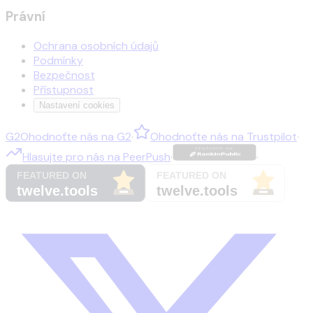
Právní
Ochrana osobních údajů
Podmínky
Bezpečnost
Přístupnost
Nastavení cookies
G2
Ohodnoťte nás na
G2
·
Ohodnoťte nás na
Trustpilot
·
Hlasujte pro nás na
PeerPush
·
·