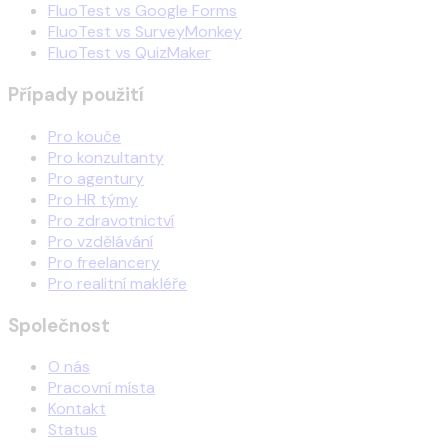
FluoTest vs Google Forms
FluoTest vs SurveyMonkey
FluoTest vs QuizMaker
Případy použití
Pro kouče
Pro konzultanty
Pro agentury
Pro HR týmy
Pro zdravotnictví
Pro vzdělávání
Pro freelancery
Pro realitní makléře
Společnost
O nás
Pracovní místa
Kontakt
Status