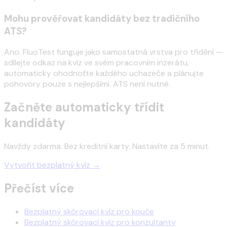
Mohu prověřovat kandidáty bez tradičního
ATS?
Ano. FluoTest funguje jako samostatná vrstva pro třídění —
sdílejte odkaz na kvíz ve svém pracovním inzerátu,
automaticky ohodnoťte každého uchazeče a plánujte
pohovory pouze s nejlepšími. ATS není nutné.
Začněte automaticky třídit
kandidáty
Navždy zdarma. Bez kreditní karty. Nastavíte za 5 minut.
Vytvořit bezplatný kvíz →
Přečíst více
Bezplatný skórovací kvíz pro kouče
Bezplatný skórovací kvíz pro konzultanty