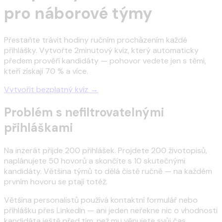
pro náborové týmy
Přestaňte trávit hodiny ručním procházením každé
přihlášky. Vytvořte 2minutový kvíz, který automaticky
předem prověří kandidáty — pohovor vedete jen s těmi,
kteří získají 70 % a více.
Vytvořit bezplatný kvíz →
Problém s nefiltrovatelnými
přihláškami
Na inzerát přijde 200 přihlášek. Projdete 200 životopisů,
naplánujete 50 hovorů a skončíte s 10 skutečnými
kandidáty. Většina týmů to dělá čistě ručně — na každém
prvním hovoru se ptají totéž.
Většina personalistů používá kontaktní formulář nebo
přihlášku přes LinkedIn — ani jeden neřekne nic o vhodnosti
kandidáta ještě před tím, než mu věnujete svůj čas.