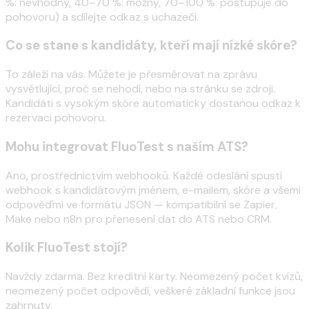
%: nevhodný, 40–70 %: možný, 70–100 %: postupuje do
pohovoru) a sdílejte odkaz s uchazeči.
Co se stane s kandidáty, kteří mají nízké skóre?
To záleží na vás. Můžete je přesměrovat na zprávu
vysvětlující, proč se nehodí, nebo na stránku se zdroji.
Kandidáti s vysokým skóre automaticky dostanou odkaz k
rezervaci pohovoru.
Mohu integrovat FluoTest s naším ATS?
Ano, prostřednictvím webhooků. Každé odeslání spustí
webhook s kandidátovým jménem, e-mailem, skóre a všemi
odpověďmi ve formátu JSON — kompatibilní se Zapier,
Make nebo n8n pro přenesení dat do ATS nebo CRM.
Kolik FluoTest stojí?
Navždy zdarma. Bez kreditní karty. Neomezený počet kvízů,
neomezený počet odpovědí, veškeré základní funkce jsou
zahrnuty.