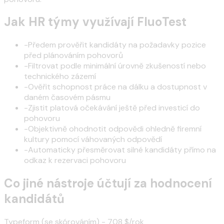
Jak HR týmy využívají FluoTest
-
Předem prověřit kandidáty na požadavky pozice
před plánováním pohovorů
-
Filtrovat podle minimální úrovně zkušeností nebo
technického zázemí
-
Ověřit schopnost práce na dálku a dostupnost v
daném časovém pásmu
-
Zjistit platová očekávání ještě před investicí do
pohovoru
-
Objektivně ohodnotit odpovědi ohledně firemní
kultury pomocí váhovaných odpovědí
-
Automaticky přesměrovat silné kandidáty přímo na
odkaz k rezervaci pohovoru
Co jiné nástroje účtují za hodnocení
kandidátů
Typeform (se skórováním) - 708 $/rok