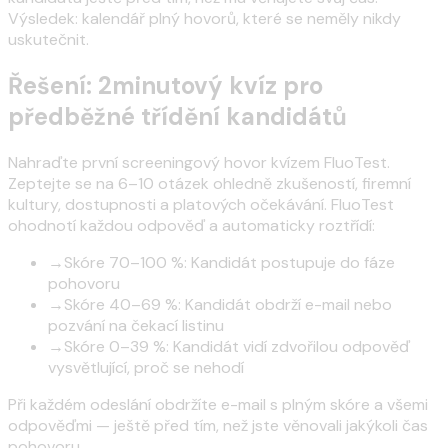
Výsledek: kalendář plný hovorů, které se neměly nikdy
uskutečnit.
Řešení: 2minutový kvíz pro
předběžné třídění kandidátů
Nahraďte první screeningový hovor kvízem FluoTest.
Zeptejte se na 6–10 otázek ohledně zkušeností, firemní
kultury, dostupnosti a platových očekávání. FluoTest
ohodnotí každou odpověď a automaticky roztřídí:
→
Skóre 70–100 %: Kandidát postupuje do fáze
pohovoru
→
Skóre 40–69 %: Kandidát obdrží e-mail nebo
pozvání na čekací listinu
→
Skóre 0–39 %: Kandidát vidí zdvořilou odpověď
vysvětlující, proč se nehodí
Při každém odeslání obdržíte e-mail s plným skóre a všemi
odpověďmi — ještě před tím, než jste věnovali jakýkoli čas
pohovoru.