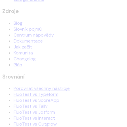
Zdroje
Blog
Slovník pojmů
Centrum nápovědy
Dokumentace
Jak začít
Komunita
Changelog
Plán
Srovnání
Porovnat všechny nástroje
FluoTest vs Typeform
FluoTest vs ScoreApp
FluoTest vs Tally
FluoTest vs Jotform
FluoTest vs Interact
FluoTest vs Outgrow