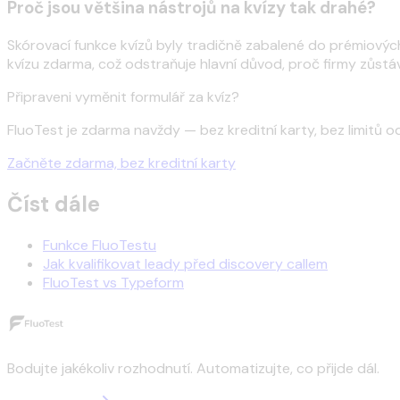
Proč jsou většina nástrojů na kvízy tak drahé?
Skórovací funkce kvízů byly tradičně zabalené do prémiovýc
kvízu zdarma, což odstraňuje hlavní důvod, proč firmy zůstáv
Připraveni vyměnit formulář za kvíz?
FluoTest je zdarma navždy — bez kreditní karty, bez limitů o
Začněte zdarma, bez kreditní karty
Číst dále
Funkce FluoTestu
Jak kvalifikovat leady před discovery callem
FluoTest vs Typeform
Bodujte jakékoliv rozhodnutí. Automatizujte, co přijde dál.