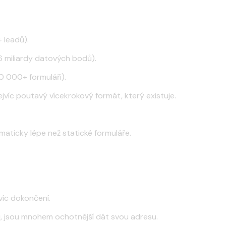
 leadů).
96 miliardy datových bodů).
0 000+ formuláři).
jvíc poutavý vícekrokový formát, který existuje.
amaticky lépe než statické formuláře.
víc dokončení.
tu, jsou mnohem ochotnější dát svou adresu.