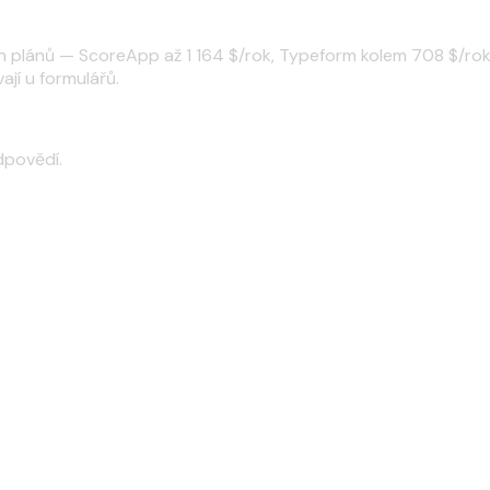
h plánů — ScoreApp až 1 164 $/rok, Typeform kolem 708 $/rok 
ají u formulářů.
dpovědí.