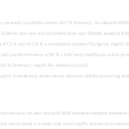
ky na leady v průměru kolem 40,1 % (Interact, na základě 80M+
až 21,8krát více opt-inů než běžné pop-upy (Riddle, analýza 8,
a 47,3 % oproti 2,8 % u statického obsahu (Outgrow, napříč 5
oků zvedlo konverze o 86 % v A/B testu HubSpotu a kvíz je ne
 % (Interact, napříč 1B+ zhlédnutí kvízů).
ačný: interaktivní, vícekrokové, skórové zážitky konvertují dr
o konverzace, ne jako zeď polí. Nižší vnímaná námaha znamená 
eště než požádá o e-mail. Lidé, kteří nejdřív dostanou hodno