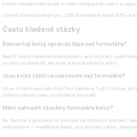
Každé odeslání vám pošle e-mail s kompletním skóre a odpo
Už není důvod spokojit se s 2,8% formulářem, když 40%+ kvíz n
Často kladené otázky
Konvertují kvízy opravdu lépe než formuláře?
Napříč všemi zásadními benchmarky ano. Interact uvádí kolem 
se mezi studiemi liší, ale směr je konzistentní a velký.
Jsou kvízy těžší na nastavení než formuláře?
Už ne. S nástrojem jako FluoTest napíšete 5 až 7 otázek, p
stejnou námahu jako promyšlený formulář.
Mám nahradit všechny formuláře kvízy?
Ne. Nechte si jednoduchý formulář na žádosti o kontakt, tike
odpovědích — kvalifikace leadů, prověřování, nábor, assess