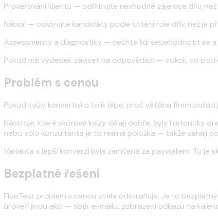
Prověřování klientů — odfiltrujte nevhodné zájemce dřív, n
Nábor — oskórujte kandidáty podle kritérií role dřív, než je 
Assessmenty a diagnostiky — nechte lidi sebehodnotit se a 
Pokud má výsledek záviset na odpovědích — cokoli, co potř
Problém s cenou
Pokud kvízy konvertují o tolik lépe, proč většina firem pořá
Nástroje, které skórové kvízy dělají dobře, byly historicky d
nebo sólo konzultanta je to reálná položka — takže sahají po 
Varianta s lepší konverzí byla zamčená za paywallem. To je 
Bezplatné řešení
FluoTest problém s cenou zcela odstraňuje. Je to bezplatný
úroveň jinou akci — sběr e-mailu, zobrazení odkazu na kalen