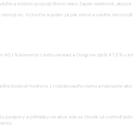
věďmi a můžete propojit Brevo nebo Zapier webhook, abyste z
estojí nic. Vytvořte si jeden za pár minut a uvidíte ten rozdíl
40,1 % konverze z kvízu na lead a Outgrow zjistil 47,3 % u int
řiřadíte bodové hodnoty z rozbalovacího menu a nastavíte akc
ty podpory a přihlášky na akce, kde se člověk už rozhodl jedn
menty.