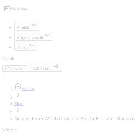
Produkt
Případy použití
Zdroje
Ceník
Přihlásit se
Začít zdarma
Home
Blog
Quiz Vs Form Which Converts Better For Lead Generat
Návod