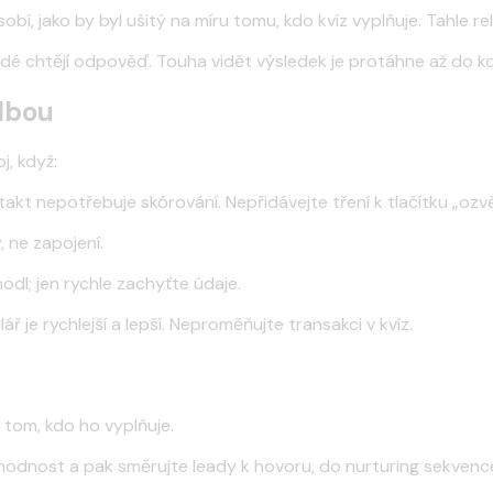
obí, jako by byl ušitý na míru tomu, kdo kvíz vyplňuje. Tahle 
idé chtějí odpověď. Touha vidět výsledek je protáhne až do k
olbou
j, když:
t nepotřebuje skórování. Nepřidávejte tření k tlačítku „ozvě
 ne zapojení.
odl; jen rychle zachyťte údaje.
ř je rychlejší a lepší. Neproměňujte transakci v kvíz.
 tom, kdo ho vyplňuje.
hodnost a pak směrujte leady k hovoru, do nurturing sekvence