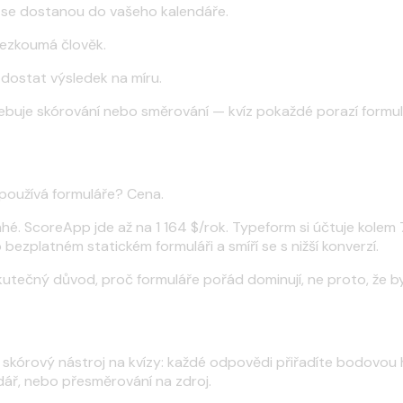
ež se dostanou do vašeho kalendáře.
přezkoumá člověk.
dostat výsledek na míru.
ebuje skórování nebo směrování — kvíz pokaždé porazí formul
d používá formuláře? Cena.
rahé. ScoreApp jde až na 1 164 $/rok. Typeform si účtuje kolem 
bezplatném statickém formuláři a smíří se s nižší konverzí.
skutečný důvod, proč formuláře pořád dominují, ne proto, že by
 skórový nástroj na kvízy: každé odpovědi přiřadíte bodovou
dář, nebo přesměrování na zdroj.