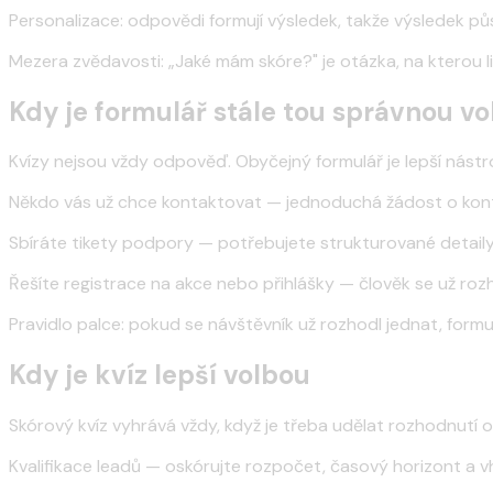
Personalizace: odpovědi formují výsledek, takže výsledek půs
Mezera zvědavosti: „Jaké mám skóre?" je otázka, na kterou l
Kdy je formulář stále tou správnou v
Kvízy nejsou vždy odpověď. Obyčejný formulář je lepší nástro
Někdo vás už chce kontaktovat — jednoduchá žádost o kontak
Sbíráte tikety podpory — potřebujete strukturované detaily,
Řešíte registrace na akce nebo přihlášky — člověk se už rozh
Pravidlo palce: pokud se návštěvník už rozhodl jednat, formulá
Kdy je kvíz lepší volbou
Skórový kvíz vyhrává vždy, když je třeba udělat rozhodnutí o
Kvalifikace leadů — oskórujte rozpočet, časový horizont a v