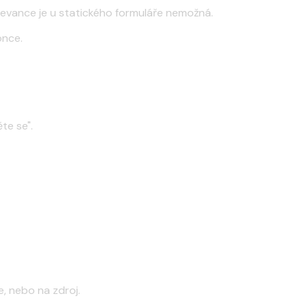
relevance je u statického formuláře nemožná.
once.
te se".
, nebo na zdroj.