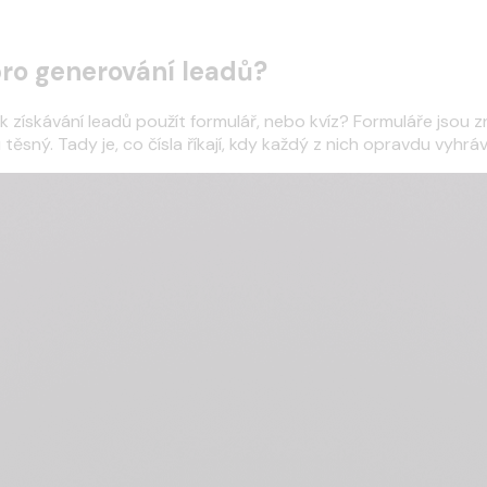
pro generování leadů?
 získávání leadů použít formulář, nebo kvíz? Formuláře jsou zn
těsný. Tady je, co čísla říkají, kdy každý z nich opravdu vyhrá