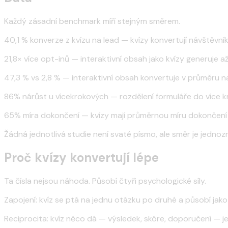
Každý zásadní benchmark míří stejným směrem.
40,1 % konverze z kvízu na lead — kvízy konvertují návštěvní
21,8× více opt-inů — interaktivní obsah jako kvízy generuje 
47,3 % vs 2,8 % — interaktivní obsah konvertuje v průměru n
86% nárůst u vícekrokových — rozdělení formuláře do více kr
65% míra dokončení — kvízy mají průměrnou míru dokončení 65
Žádná jednotlivá studie není svaté písmo, ale směr je jednozn
Proč kvízy konvertují lépe
Ta čísla nejsou náhoda. Působí čtyři psychologické síly.
Zapojení: kvíz se ptá na jednu otázku po druhé a působí jak
Reciprocita: kvíz něco dá — výsledek, skóre, doporučení — j