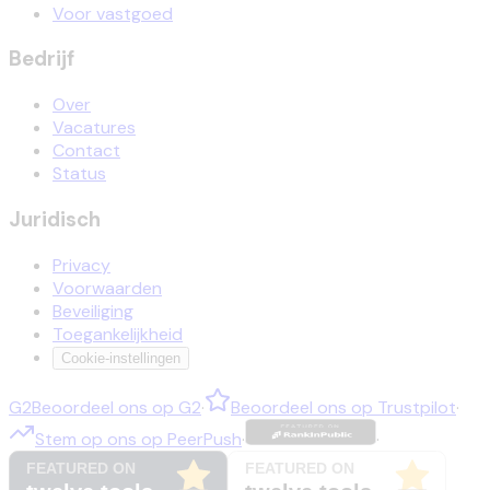
Voor vastgoed
Bedrijf
Over
Vacatures
Contact
Status
Juridisch
Privacy
Voorwaarden
Beveiliging
Toegankelijkheid
Cookie-instellingen
G2
Beoordeel ons op
G2
·
Beoordeel ons op
Trustpilot
·
Stem op ons op
PeerPush
·
·