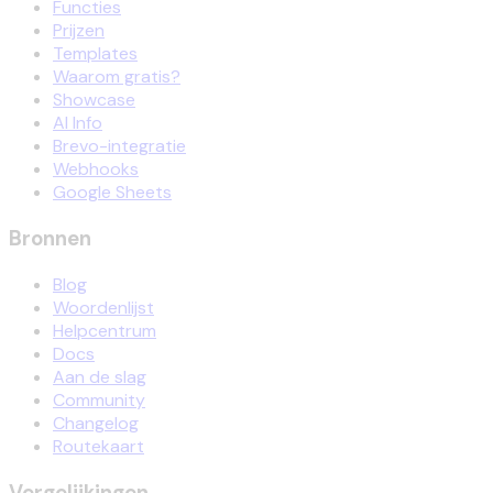
Functies
Prijzen
Templates
Waarom gratis?
Showcase
AI Info
Brevo-integratie
Webhooks
Google Sheets
Bronnen
Blog
Woordenlijst
Helpcentrum
Docs
Aan de slag
Community
Changelog
Routekaart
Vergelijkingen