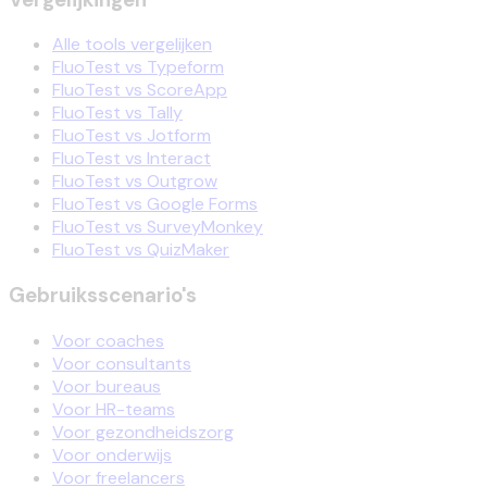
Alle tools vergelijken
FluoTest vs Typeform
FluoTest vs ScoreApp
FluoTest vs Tally
FluoTest vs Jotform
FluoTest vs Interact
FluoTest vs Outgrow
FluoTest vs Google Forms
FluoTest vs SurveyMonkey
FluoTest vs QuizMaker
Gebruiksscenario's
Voor coaches
Voor consultants
Voor bureaus
Voor HR-teams
Voor gezondheidszorg
Voor onderwijs
Voor freelancers