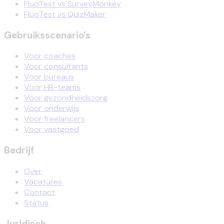
FluoTest vs SurveyMonkey
FluoTest vs QuizMaker
Gebruiksscenario's
Voor coaches
Voor consultants
Voor bureaus
Voor HR-teams
Voor gezondheidszorg
Voor onderwijs
Voor freelancers
Voor vastgoed
Bedrijf
Over
Vacatures
Contact
Status
Juridisch