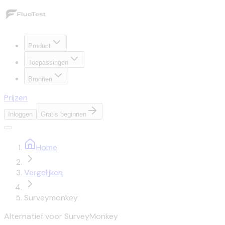
Product
Toepassingen
Bronnen
Prijzen
Inloggen
Gratis beginnen
Home
Vergelijken
Surveymonkey
Alternatief voor SurveyMonkey