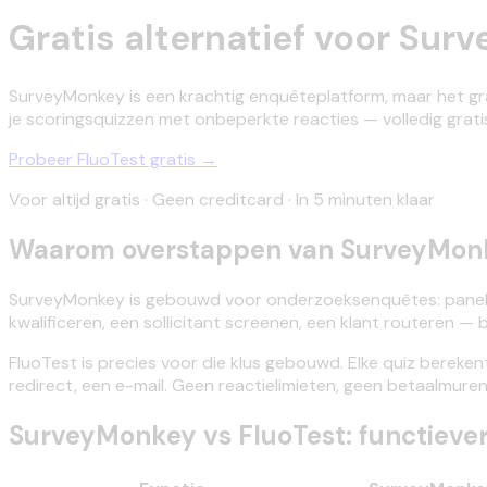
Gratis alternatief voor Su
SurveyMonkey is een krachtig enquêteplatform, maar het grat
je scoringsquizzen met onbeperkte reacties — volledig grati
Probeer FluoTest gratis →
Voor altijd gratis · Geen creditcard · In 5 minuten klaar
Waarom overstappen van SurveyMonk
SurveyMonkey is gebouwd voor onderzoeksenquêtes: panels, v
kwalificeren, een sollicitant screenen, een klant routeren 
FluoTest is precies voor die klus gebouwd. Elke quiz bereken
redirect, een e-mail. Geen reactielimieten, geen betaalmuren
SurveyMonkey vs FluoTest: functiever