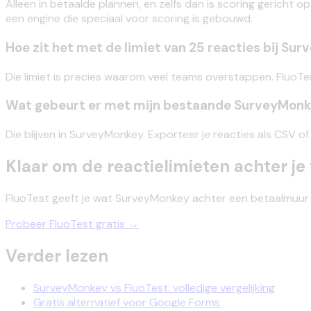
Alleen in betaalde plannen, en zelfs dan is scoring gericht
een engine die speciaal voor scoring is gebouwd.
Hoe zit het met de limiet van 25 reacties bij Su
Die limiet is precies waarom veel teams overstappen. FluoTest
Wat gebeurt er met mijn bestaande SurveyMon
Die blijven in SurveyMonkey. Exporteer je reacties als CSV o
Klaar om de reactielimieten achter je 
FluoTest geeft je wat SurveyMonkey achter een betaalmuur ze
Probeer FluoTest gratis →
Verder lezen
SurveyMonkey vs FluoTest: volledige vergelijking
Gratis alternatief voor Google Forms