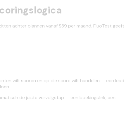
coringslogica
 zitten achter plannen vanaf $39 per maand. FluoTest geeft
nten wilt scoren en op die score wilt handelen — een lead
doen.
omatisch de juiste vervolgstap — een boekingslink, een