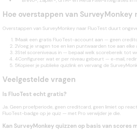
Brevo-, Zapier-, GTM- en Meta Pixel-integraties in h
Hoe overstappen van SurveyMonkey n
Overstappen van SurveyMonkey naar FluoTest duurt ongeve
1
Maak een gratis FluoTest-account aan — geen credit
2
Voeg je vragen toe en ken puntwaarden toe aan elke
3
Stel scoreniveaus in — bepaal welk scorebereik tot we
4
Configureer wat er per niveau gebeurt — e-mail, redir
5
Kopieer je publieke quizlink en vervang de SurveyMonke
Veelgestelde vragen
Is FluoTest echt gratis?
Ja. Geen proefperiode, geen creditcard, geen limiet op reactie
FluoTest-badge op je quiz — met Pro verwijder je die.
Kan SurveyMonkey quizzen op basis van scores 