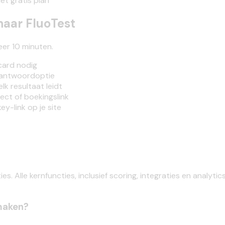
et gratis plan
aar FluoTest
er 10 minuten.
card nodig
 antwoordoptie
lk resultaat leidt
ect of boekingslink
y-link op je site
s. Alle kernfuncties, inclusief scoring, integraties en analyti
maken?