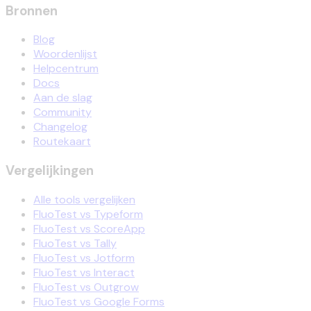
Bronnen
Blog
Woordenlijst
Helpcentrum
Docs
Aan de slag
Community
Changelog
Routekaart
Vergelijkingen
Alle tools vergelijken
FluoTest vs Typeform
FluoTest vs ScoreApp
FluoTest vs Tally
FluoTest vs Jotform
FluoTest vs Interact
FluoTest vs Outgrow
FluoTest vs Google Forms