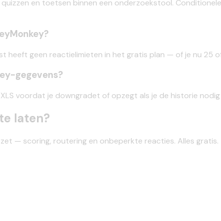
 op quizzen en toetsen binnen een onderzoekstool. Conditionel
rveyMonkey?
 heeft geen reactielimieten in het gratis plan — of je nu 25 of
key-gegevens?
f XLS voordat je downgradet of opzegt als je de historie nodig
te laten?
t — scoring, routering en onbeperkte reacties. Alles gratis.