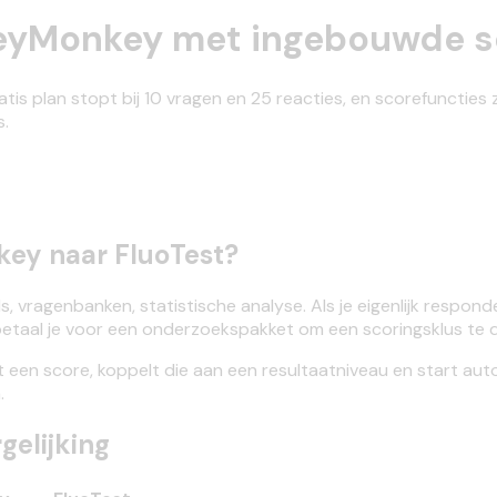
rveyMonkey met ingebouwde s
is plan stopt bij 10 vragen en 25 reacties, en scorefuncties
s.
ey naar FluoTest?
ragenbanken, statistische analyse. Als je eigenlijk responde
— betaal je voor een onderzoekspakket om een scoringsklus te 
t een score, koppelt die aan een resultaatniveau en start aut
.
gelijking