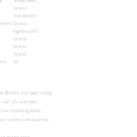
y
FluoTest
Gratis
Onbeperkt
annen
Gratis
Ingebouwd
Gratis
Gratis
Gratis
tes
Ja
an $468+ per jaar nodig
t van 25 reacties
s en boekingslinks
voor onderzoekspanels