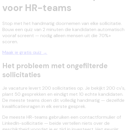
voor HR-teams
Stop met het handmatig doornemen van elke sollicitatie.
Bouw een quiz van 2 minuten die kandidaten automatisch
vooraf screent — nodig alleen mensen uit die 70%+
scoren.
Maak je gratis quiz →
Het probleem met ongefilterde
sollicitaties
Je vacature levert 200 sollicitaties op. Je bekijkt 200 cv's,
plant 50 gesprekken en eindigt met 10 echte kandidaten.
De meeste teams doen dit volledig handmatig — dezelfde
kwalificatievragen in elk eerste gesprek.
De meeste HR-teams gebruiken een contactformulier of
LinkedIn-sollicitatie — beide vertellen niets over de
geschiktheid voordat je er tijd in investeert. Het gevolg: