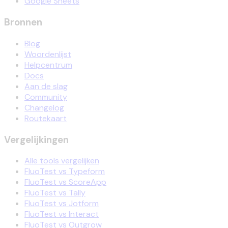
Google Sheets
Bronnen
Blog
Woordenlijst
Helpcentrum
Docs
Aan de slag
Community
Changelog
Routekaart
Vergelijkingen
Alle tools vergelijken
FluoTest vs Typeform
FluoTest vs ScoreApp
FluoTest vs Tally
FluoTest vs Jotform
FluoTest vs Interact
FluoTest vs Outgrow