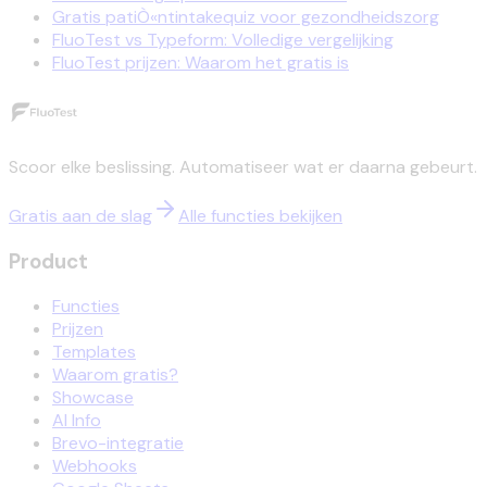
Gratis patiÒ«ntintakequiz voor gezondheidszorg
FluoTest vs Typeform: Volledige vergelijking
FluoTest prijzen: Waarom het gratis is
Scoor elke beslissing. Automatiseer wat er daarna gebeurt.
Gratis aan de slag
Alle functies bekijken
Product
Functies
Prijzen
Templates
Waarom gratis?
Showcase
AI Info
Brevo-integratie
Webhooks