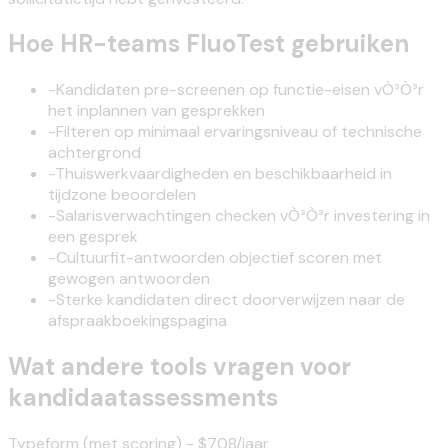
Hoe HR-teams FluoTest gebruiken
-
Kandidaten pre-screenen op functie-eisen vÒ³Ò³r
het inplannen van gesprekken
-
Filteren op minimaal ervaringsniveau of technische
achtergrond
-
Thuiswerkvaardigheden en beschikbaarheid in
tijdzone beoordelen
-
Salarisverwachtingen checken vÒ³Ò³r investering in
een gesprek
-
Cultuurfit-antwoorden objectief scoren met
gewogen antwoorden
-
Sterke kandidaten direct doorverwijzen naar de
afspraakboekingspagina
Wat andere tools vragen voor
kandidaatassessments
Typeform (met scoring) - $708/jaar