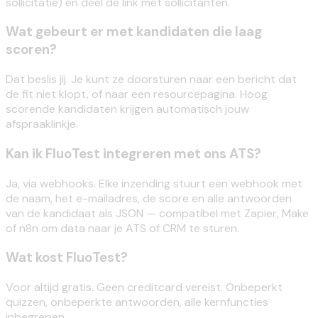
sollicitatie) en deel de link met sollicitanten.
Wat gebeurt er met kandidaten die laag
scoren?
Dat beslis jij. Je kunt ze doorsturen naar een bericht dat
de fit niet klopt, of naar een resourcepagina. Hoog
scorende kandidaten krijgen automatisch jouw
afspraaklinkje.
Kan ik FluoTest integreren met ons ATS?
Ja, via webhooks. Elke inzending stuurt een webhook met
de naam, het e-mailadres, de score en alle antwoorden
van de kandidaat als JSON — compatibel met Zapier, Make
of n8n om data naar je ATS of CRM te sturen.
Wat kost FluoTest?
Voor altijd gratis. Geen creditcard vereist. Onbeperkt
quizzen, onbeperkte antwoorden, alle kernfuncties
inbegrepen.