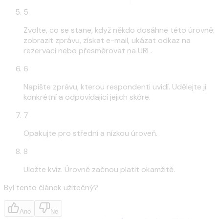
5
Zvolte, co se stane, když někdo dosáhne této úrovně:
zobrazit zprávu, získat e-mail, ukázat odkaz na
rezervaci nebo přesměrovat na URL.
6
Napište zprávu, kterou respondenti uvidí. Udělejte ji
konkrétní a odpovídající jejich skóre.
7
Opakujte pro střední a nízkou úroveň.
8
Uložte kvíz. Úrovně začnou platit okamžitě.
Byl tento článek užitečný?
Ano
Ne