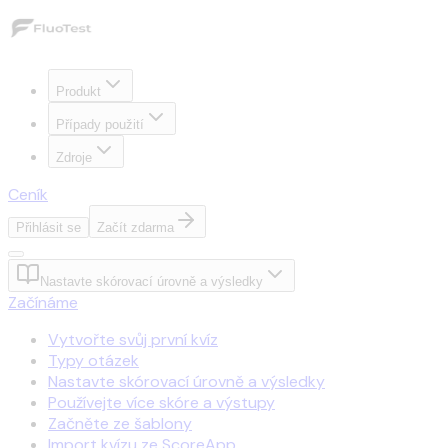
Produkt
Případy použití
Zdroje
Ceník
Přihlásit se
Začít zdarma
Nastavte skórovací úrovně a výsledky
Začínáme
Vytvořte svůj první kvíz
Typy otázek
Nastavte skórovací úrovně a výsledky
Používejte více skóre a výstupy
Začněte ze šablony
Import kvízu ze ScoreApp