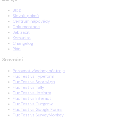
Blog
Slovník pojmů
Centrum nápovědy
Dokumentace
Jak začít
Komunita
Changelog
Plán
Srovnání
Porovnat všechny nástroje
FluoTest vs Typeform
FluoTest vs ScoreApp
FluoTest vs Tally
FluoTest vs Jotform
FluoTest vs Interact
FluoTest vs Outgrow
FluoTest vs Google Forms
FluoTest vs SurveyMonkey