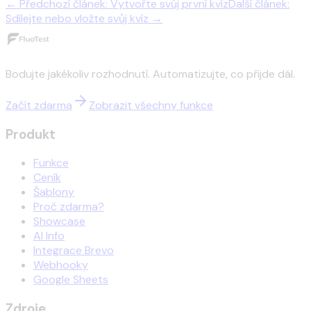
←
Předchozí článek
:
Vytvořte svůj první kvíz
Další článek
:
Sdílejte nebo vložte svůj kvíz
→
Bodujte jakékoliv rozhodnutí. Automatizujte, co přijde dál.
Začít zdarma
Zobrazit všechny funkce
Produkt
Funkce
Ceník
Šablony
Proč zdarma?
Showcase
AI Info
Integrace Brevo
Webhooky
Google Sheets
Zdroje