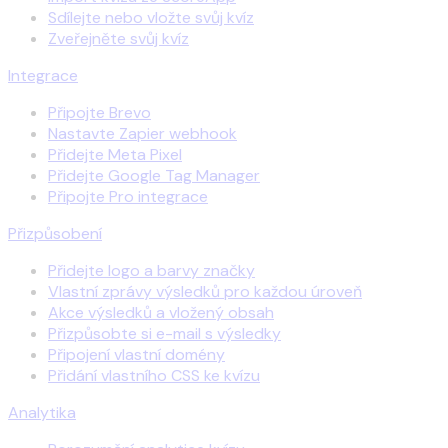
Sdílejte nebo vložte svůj kvíz
Zveřejněte svůj kvíz
Integrace
Připojte Brevo
Nastavte Zapier webhook
Přidejte Meta Pixel
Přidejte Google Tag Manager
Připojte Pro integrace
Přizpůsobení
Přidejte logo a barvy značky
Vlastní zprávy výsledků pro každou úroveň
Akce výsledků a vložený obsah
Přizpůsobte si e-mail s výsledky
Připojení vlastní domény
Přidání vlastního CSS ke kvízu
Analytika