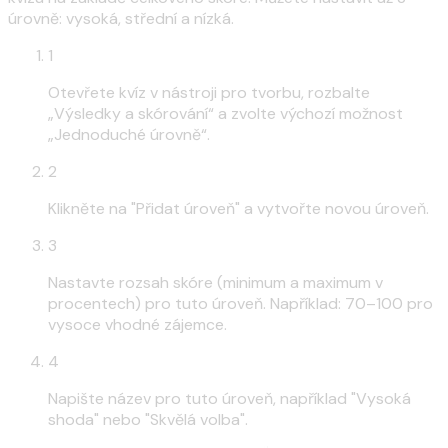
úrovně: vysoká, střední a nízká.
1
Otevřete kvíz v nástroji pro tvorbu, rozbalte
„Výsledky a skórování“ a zvolte výchozí možnost
„Jednoduché úrovně“.
2
Klikněte na "Přidat úroveň" a vytvořte novou úroveň.
3
Nastavte rozsah skóre (minimum a maximum v
procentech) pro tuto úroveň. Například: 70–100 pro
vysoce vhodné zájemce.
4
Napište název pro tuto úroveň, například "Vysoká
shoda" nebo "Skvělá volba".