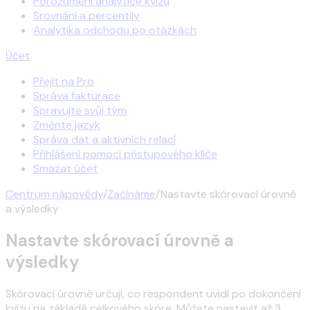
Porozumění analytice kvízu
Srovnání a percentily
Analytika odchodu po otázkách
Účet
Přejít na Pro
Správa fakturace
Spravujte svůj tým
Změnte jazyk
Správa dat a aktivních relací
Přihlášení pomocí přístupového klíče
Smazat účet
Centrum nápovědy
/
Začínáme
/
Nastavte skórovací úrovně
a výsledky
Nastavte skórovací úrovně a
výsledky
Skórovací úrovně určují, co respondent uvidí po dokončení
kvízu na základě celkového skóre. Můžete nastavit až 3