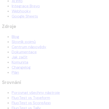
AI Info
Integrace Brevo
Webhooky
Google Sheets
Zdroje
Blog
Slovník pojmů
Centrum nápovědy
Dokumentace
Jak začít
Komunita
Changelog
Plán
Srovnání
Porovnat všechny nástroje
FluoTest vs Typeform
FluoTest vs ScoreApp
FluoTest vs Tally