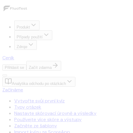
Produkt
Případy použití
Zdroje
Ceník
Přihlásit se
Začít zdarma
Analytika odchodu po otázkách
Začínáme
Vytvořte svůj první kvíz
Typy otázek
Nastavte skórovací úrovně a výsledky
Používejte více skóre a výstupy
Začněte ze šablony
Import kvízu ze ScoreApp