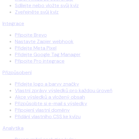
Sdílejte nebo vložte svůj kvíz
Zveřejněte svůj kvíz
Integrace
Připojte Brevo
Nastavte Zapier webhook
Přidejte Meta Pixel
Přidejte Google Tag Manager
Připojte Pro integrace
Přizpůsobení
Přidejte logo a barvy značky
Vlastní zprávy výsledků pro každou úroveň
Akce výsledků a vložený obsah
Přizpůsobte si e-mail s výsledky
Připojení vlastní domény
Přidání vlastního CSS ke kvízu
Analytika