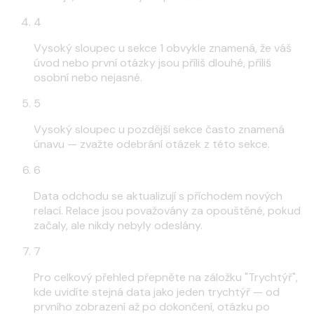
4
Vysoký sloupec u sekce 1 obvykle znamená, že váš
úvod nebo první otázky jsou příliš dlouhé, příliš
osobní nebo nejasné.
5
Vysoký sloupec u pozdější sekce často znamená
únavu — zvažte odebrání otázek z této sekce.
6
Data odchodu se aktualizují s příchodem nových
relací. Relace jsou považovány za opouštěné, pokud
začaly, ale nikdy nebyly odeslány.
7
Pro celkový přehled přepněte na záložku "Trychtýř",
kde uvidíte stejná data jako jeden trychtýř — od
prvního zobrazení až po dokončení, otázku po