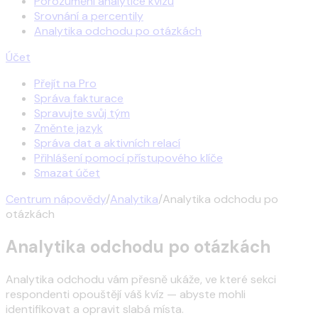
Porozumění analytice kvízu
Srovnání a percentily
Analytika odchodu po otázkách
Účet
Přejít na Pro
Správa fakturace
Spravujte svůj tým
Změnte jazyk
Správa dat a aktivních relací
Přihlášení pomocí přístupového klíče
Smazat účet
Centrum nápovědy
/
Analytika
/
Analytika odchodu po
otázkách
Analytika odchodu po otázkách
Analytika odchodu vám přesně ukáže, ve které sekci
respondenti opouštějí váš kvíz — abyste mohli
identifikovat a opravit slabá místa.