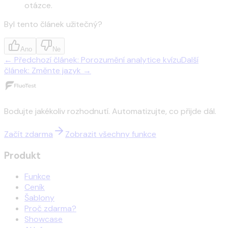
otázce.
Byl tento článek užitečný?
Ano
Ne
←
Předchozí článek
:
Porozumění analytice kvízu
Další
článek
:
Změnte jazyk
→
Bodujte jakékoliv rozhodnutí. Automatizujte, co přijde dál.
Začít zdarma
Zobrazit všechny funkce
Produkt
Funkce
Ceník
Šablony
Proč zdarma?
Showcase