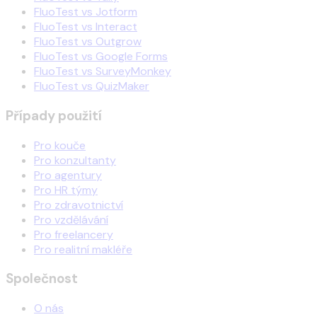
FluoTest vs Jotform
FluoTest vs Interact
FluoTest vs Outgrow
FluoTest vs Google Forms
FluoTest vs SurveyMonkey
FluoTest vs QuizMaker
Případy použití
Pro kouče
Pro konzultanty
Pro agentury
Pro HR týmy
Pro zdravotnictví
Pro vzdělávání
Pro freelancery
Pro realitní makléře
Společnost
O nás