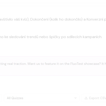
í navštívilo váš kvíz), Dokončení (kolik ho dokončilo) a Konverz
 ho ke sledování trendů nebo špičky po sdílecích kampaních.