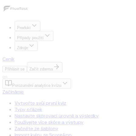
Produkt
Případy použití
Zdroje
Ceník
Přihlásit se
Začít zdarma
Porozumění analytice kvízu
Začínáme
Vytvořte svůj první kvíz
Typy otázek
Nastavte skórovací úrovně a výsledky
Používejte více skóre a výstupy
Začněte ze šablony
Import kvízu ze ScoreApp