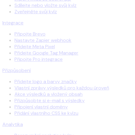
Sdílejte nebo vložte svůj kvíz
Zveřejněte svůj kvíz
Integrace
Připojte Brevo
Nastavte Zapier webhook
Přidejte Meta Pixel
Přidejte Google Tag Manager
Připojte Pro integrace
Přizpůsobení
Přidejte logo a barvy značky
Vlastní zprávy výsledků pro každou úroveň
Akce výsledků a vložený obsah
Přizpůsobte si e-mail s výsledky
Připojení vlastní domény
Přidání vlastního CSS ke kvízu
Analytika