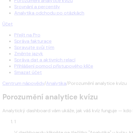
Porozumění analytice kvízu
Srovnání a percentily
Analytika odchodu po otázkách
Účet
Přejít na Pro
Správa fakturace
Spravujte svůj tým
Změnte jazyk
Správa dat a aktivních relací
Přihlášení pomocí přístupového klíče
Smazat účet
Centrum nápovědy
/
Analytika
/
Porozumění analytice kvízu
Porozumění analytice kvízu
Analytický dashboard vám ukáže, jak váš kvíz funguje — kdo h
1
V dashboardu klikněte na tlačítko "Analytika" u kvízu, 