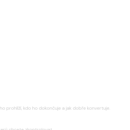
o prohlíží, kdo ho dokončuje a jak dobře konvertuje.
který chcete zkontrolovat.