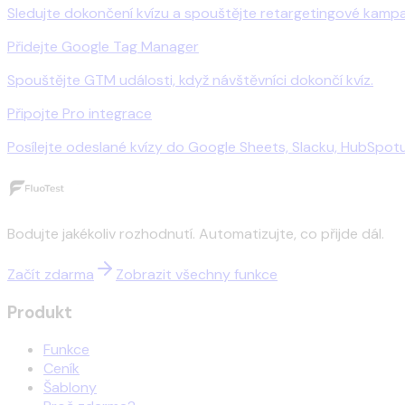
Sledujte dokončení kvízu a spouštějte retargetingové kamp
Přidejte Google Tag Manager
Spouštějte GTM události, když návštěvníci dokončí kvíz.
Připojte Pro integrace
Posílejte odeslané kvízy do Google Sheets, Slacku, HubSpotu,
Bodujte jakékoliv rozhodnutí. Automatizujte, co přijde dál.
Začít zdarma
Zobrazit všechny funkce
Produkt
Funkce
Ceník
Šablony