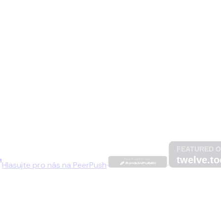
Hlasujte pro nás na
PeerPush
·
·