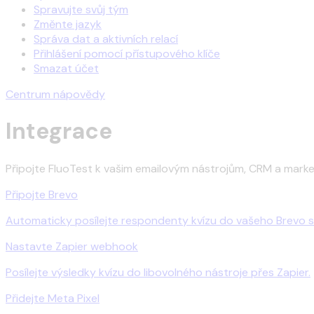
Spravujte svůj tým
Změnte jazyk
Správa dat a aktivních relací
Přihlášení pomocí přístupového klíče
Smazat účet
Centrum nápovědy
Integrace
Připojte FluoTest k vašim emailovým nástrojům, CRM a mark
Připojte Brevo
Automaticky posílejte respondenty kvízu do vašeho Brevo 
Nastavte Zapier webhook
Posílejte výsledky kvízu do libovolného nástroje přes Zapier.
Přidejte Meta Pixel