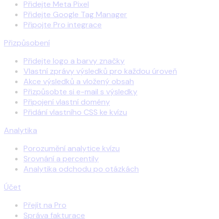
Přidejte Meta Pixel
Přidejte Google Tag Manager
Připojte Pro integrace
Přizpůsobení
Přidejte logo a barvy značky
Vlastní zprávy výsledků pro každou úroveň
Akce výsledků a vložený obsah
Přizpůsobte si e-mail s výsledky
Připojení vlastní domény
Přidání vlastního CSS ke kvízu
Analytika
Porozumění analytice kvízu
Srovnání a percentily
Analytika odchodu po otázkách
Účet
Přejít na Pro
Správa fakturace