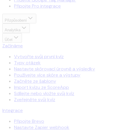
Připojte Pro integrace
Přizpůsobení
Analytika
Účet
Začínáme
Vytvořte svůj první kvíz
Typy otázek
Nastavte skórovací úrovně a výsledky
Používejte více skóre a výstupy
Začněte ze šablony
Import kvízu ze ScoreApp
Sdílejte nebo vložte svůj kvíz
Zveřejněte svůj kvíz
Integrace
Připojte Brevo
Nastavte Zapier webhook