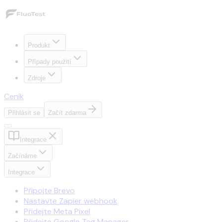
Produkt
Případy použití
Zdroje
Ceník
Přihlásit se
Začít zdarma
Integrace
Začínáme
Integrace
Připojte Brevo
Nastavte Zapier webhook
Přidejte Meta Pixel
Přidejte Google Tag Manager