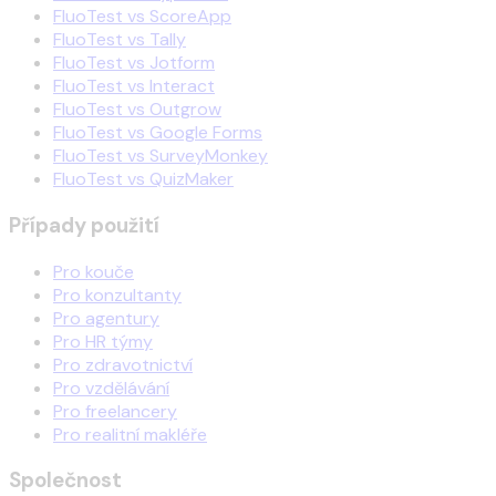
FluoTest vs ScoreApp
FluoTest vs Tally
FluoTest vs Jotform
FluoTest vs Interact
FluoTest vs Outgrow
FluoTest vs Google Forms
FluoTest vs SurveyMonkey
FluoTest vs QuizMaker
Případy použití
Pro kouče
Pro konzultanty
Pro agentury
Pro HR týmy
Pro zdravotnictví
Pro vzdělávání
Pro freelancery
Pro realitní makléře
Společnost