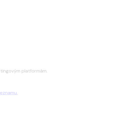
etingovým platformám.
seznamu.