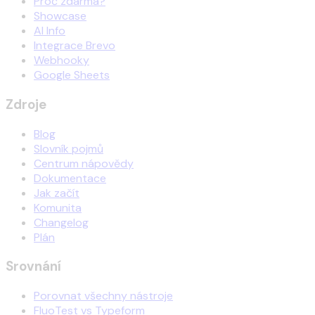
Proč zdarma?
Showcase
AI Info
Integrace Brevo
Webhooky
Google Sheets
Zdroje
Blog
Slovník pojmů
Centrum nápovědy
Dokumentace
Jak začít
Komunita
Changelog
Plán
Srovnání
Porovnat všechny nástroje
FluoTest vs Typeform