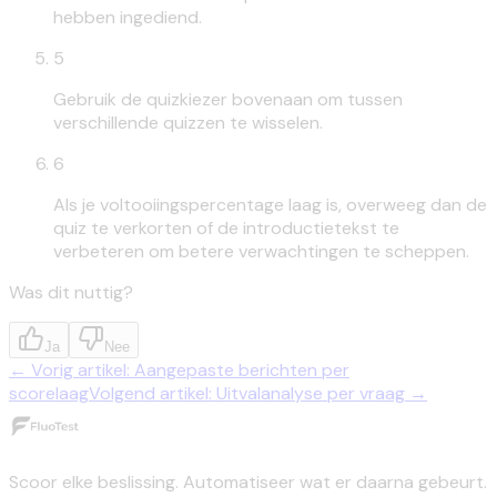
hebben ingediend.
5
Gebruik de quizkiezer bovenaan om tussen
verschillende quizzen te wisselen.
6
Als je voltooiingspercentage laag is, overweeg dan de
quiz te verkorten of de introductietekst te
verbeteren om betere verwachtingen te scheppen.
Was dit nuttig?
Ja
Nee
←
Vorig artikel
:
Aangepaste berichten per
scorelaag
Volgend artikel
:
Uitvalanalyse per vraag
→
Scoor elke beslissing. Automatiseer wat er daarna gebeurt.