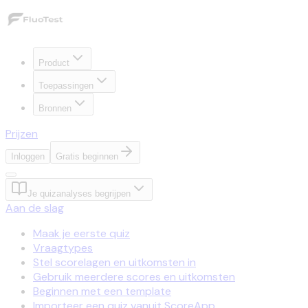
Product
Toepassingen
Bronnen
Prijzen
Inloggen
Gratis beginnen
Je quizanalyses begrijpen
Aan de slag
Maak je eerste quiz
Vraagtypes
Stel scorelagen en uitkomsten in
Gebruik meerdere scores en uitkomsten
Beginnen met een template
Importeer een quiz vanuit ScoreApp