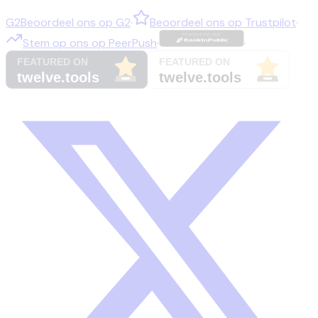
G2
Beoordeel ons op
G2
·
Beoordeel ons op
Trustpilot
·
Stem op ons op
PeerPush
·
·