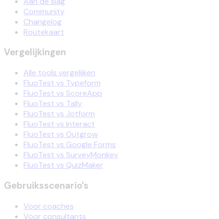
Aan de slag
Community
Changelog
Routekaart
Vergelijkingen
Alle tools vergelijken
FluoTest vs Typeform
FluoTest vs ScoreApp
FluoTest vs Tally
FluoTest vs Jotform
FluoTest vs Interact
FluoTest vs Outgrow
FluoTest vs Google Forms
FluoTest vs SurveyMonkey
FluoTest vs QuizMaker
Gebruiksscenario's
Voor coaches
Voor consultants