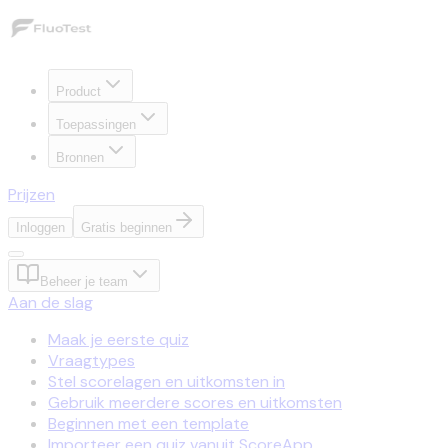
Product
Toepassingen
Bronnen
Prijzen
Inloggen
Gratis beginnen
Beheer je team
Aan de slag
Maak je eerste quiz
Vraagtypes
Stel scorelagen en uitkomsten in
Gebruik meerdere scores en uitkomsten
Beginnen met een template
Importeer een quiz vanuit ScoreApp