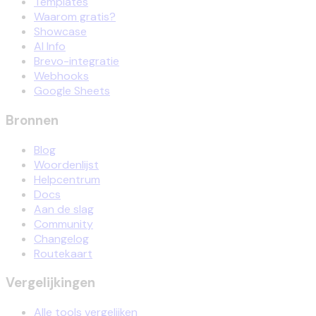
Templates
Waarom gratis?
Showcase
AI Info
Brevo-integratie
Webhooks
Google Sheets
Bronnen
Blog
Woordenlijst
Helpcentrum
Docs
Aan de slag
Community
Changelog
Routekaart
Vergelijkingen
Alle tools vergelijken