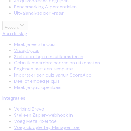
Je quizanalyses begrijpen
Benchmarking & percentielen
Uitvalanalyse per vraag
Account
Aan de slag
Maak je eerste quiz
Vraagtypes
Stel scorelagen en uitkomsten in
Gebruik meerdere scores en uitkomsten
Beginnen met een template
Importeer een quiz vanuit ScoreApp
Deel of embed je quiz
Maak je quiz openbaar
Integraties
Verbind Brevo
Stel een Zapier-webhook in
Voeg Meta Pixel toe
Voeg Google Tag Manager toe