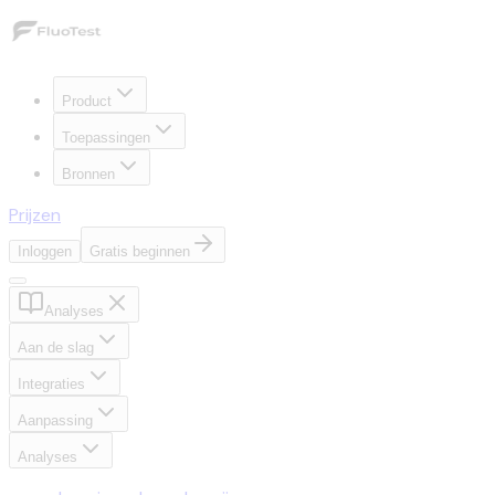
Product
Toepassingen
Bronnen
Prijzen
Inloggen
Gratis beginnen
Analyses
Aan de slag
Integraties
Aanpassing
Analyses