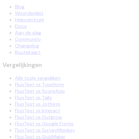
Blog
Woordenlijst
Helpcentrum
Docs
Aan de slag
Community
Changelog
Routekaart
Vergelijkingen
Alle tools vergelijken
FluoTest vs Typeform
FluoTest vs ScoreApp
FluoTest vs Tally
FluoTest vs Jotform
FluoTest vs Interact
FluoTest vs Outgrow
FluoTest vs Google Forms
FluoTest vs SurveyMonkey
FluoTest vs QuizMaker