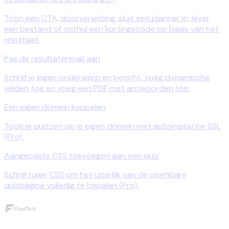
Toon een CTA, doorverwijzing, sluit een planner in, lever
een bestand of onthul een kortingscode op basis van het
resultaat.
Pas de resultatenmail aan
Schrijf je eigen onderwerp en bericht, voeg dynamische
velden toe en voeg een PDF met antwoorden toe.
Een eigen domein koppelen
Toon je quizzen op je eigen domein met automatische SSL
(Pro).
Aangepaste CSS toevoegen aan een quiz
Schrijf ruwe CSS om het uiterlijk van de openbare
quizpagina volledig te bepalen (Pro).