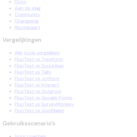
Docs
Aan de slag
Community
Changelog
Routekaart
Vergelijkingen
Alle tools vergelijken
FluoTest vs Typeform
FluoTest vs ScoreApp
FluoTest vs Tally
FluoTest vs Jotform
FluoTest vs Interact
FluoTest vs Outgrow
FluoTest vs Google Forms
FluoTest vs SurveyMonkey
FluoTest vs QuizMaker
Gebruiksscenario's
Voor coaches