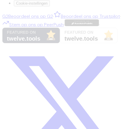
Cookie-instellingen
G2
Beoordeel ons op
G2
·
Beoordeel ons op
Trustpilot
·
Stem op ons op
PeerPush
·
·