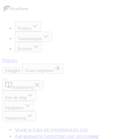
Product
Toepassingen
Bronnen
Prijzen
Inloggen
Gratis beginnen
Aanpassing
Aan de slag
Integraties
Aanpassing
Voeg je logo en merkkleuren toe
Aangepaste berichten per scorelaag